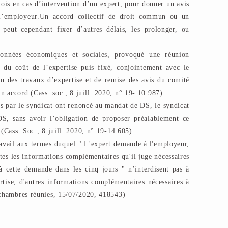
is en cas d’intervention d’un expert, pour donner un avis
 l’employeur.Un accord collectif de droit commun ou un
 peut cependant fixer d’autres délais, les prolonger, ou
onnées économiques et sociales, provoqué une réunion
 du coût de l’expertise puis fixé, conjointement avec le
ion des travaux d’expertise et de remise des avis du comité
 accord (Cass. soc., 8 juill. 2020, n° 19- 10.987)
tés par le syndicat ont renoncé au mandat de DS, le syndicat
DS, sans avoir l’obligation de proposer préalablement ce
 (Cass. Soc., 8 juill. 2020, n° 19-14.605).
ravail aux termes duquel " L'expert demande à l'employeur,
outes les informations complémentaires qu'il juge nécessaires
à cette demande dans les cinq jours " n’interdisent pas à
tise, d'autres informations complémentaires nécessaires à
e chambres réunies, 15/07/2020, 418543)