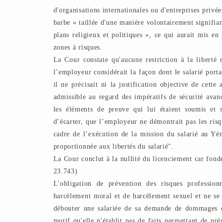
d'organisations internationales ou d'entreprises privé
barbe « taillée d'une manière volontairement signifia
plans religieux et politiques », ce qui aurait mis en
zones à risques.
La Cour constate qu'aucune restriction à la liberté r
l’employeur considérait la façon dont le salarié port
il ne précisait ni la justification objective de cette
admissible au regard des impératifs de sécurité avan
les éléments de preuve qui lui étaient soumis et s
d’écarter, que l’employeur ne démontrait pas les risq
cadre de l’exécution de la mission du salarié au Yém
proportionnée aux libertés du salarié".
La Cour conclut à la nullité du licenciement car fond
23.743)
L'obligation de prévention des risques profession
harcèlement moral et de harcèlement sexuel et ne se
débouter une salariée de sa demande de dommages et
motif qu'elle n'établit pas de faits permettant de pr