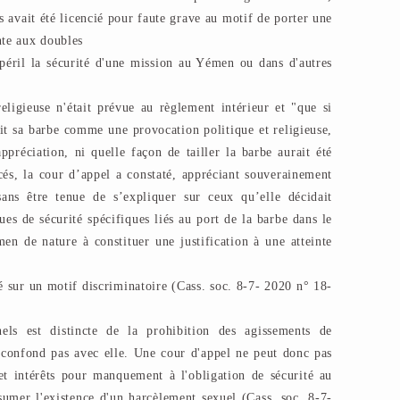
es avait été licencié pour faute grave au motif de porter une
nte aux doubles
 péril la sécurité d'une mission au Yémen ou dans d'autres
eligieuse n'était prévue au règlement intérieur et "que si
ait sa barbe comme une provocation politique et religieuse,
 appréciation, ni quelle façon de tailler la barbe aurait été
cés, la cour d’appel a constaté, appréciant souverainement
ans être tenue de s’expliquer sur ceux qu’elle décidait
ues de sécurité spécifiques liés au port de la barbe dans le
en de nature à constituer une justification à une atteinte
é sur un motif discriminatoire (Cass. soc. 8-7- 2020 n° 18-
nels est distincte de la prohibition des agissements de
 confond pas avec elle. Une cour d'appel ne peut donc pas
 intérêts pour manquement à l'obligation de sécurité au
ésumer l'existence d'un harcèlement sexuel (Cass. soc. 8-7-