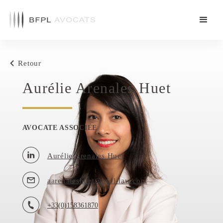
Retour
Aurélie Arenales Huet
AVOCATE ASSOCIÉE
Aurélie Arenales Huet
aarenaleshuet@bfpl-law.com
+33(0)158361870