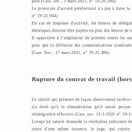
pied (Cass. soc., 3 mars 2021, n° 19-20.290).
Le protocole d'accord préélectoral n'a pas à lister l
n° 19-22.944)
En cas de dispense d'activité, les heures de délégat
théoriques doivent être payées en plus des heures de 
Il appartient à l’employeur de prendre toutes les mes
pour que la diffusion des communications syndicales 
(Cass. Soc., 17 mars 2021, n° 19-21.486).
Rupture du contrat de travail (hor
Le salarié qui présente de façon abusivement tardive 
n'a droit qu'à la rémunération qu'il aurait perçu
réintégration effective (Cass. soc. 13-1-2021 n° 19-
Lorsqu’un salarié demande la résiliation judiciaire de
cours d’une même instance, le juge, qui rejette 