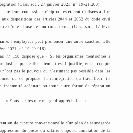
tégration (Cass. soc., 27 janvier 2021, n° 19-21.200).
t que leurs concessions réciproques étaient réalisées à titre
t aux dispositions des articles 2044 et 2052 du code civil
itre d’une clause de non-concurrence (Cass. soc., 17 févr.
naire, l'employeur peut prononcer une autre sanction telle
févr. 2021, n° 19-20.918)
vail n° 158 dispose que « Si les organismes mentionnés à
onclusion que le licenciement est injustifié, et si, compte
ils n’ont pas le pouvoir ou n’estiment pas possible dans les
onner ou de proposer la réintégration du travailleur, ils
ne indemnité adéquate ou toute autre forme de réparation
 aux Etats parties une marge d’appréciation. »
vention de rupture conventionnelle d'un plan de sauvegarde
uppression du poste du salarié emporte annulation de la